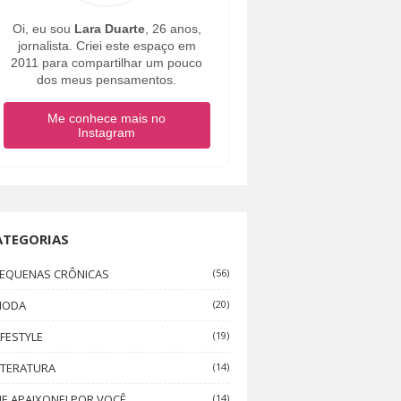
Oi, eu sou
Lara Duarte
, 26 anos,
jornalista. Criei este espaço em
2011 para compartilhar um pouco
dos meus pensamentos.
Me conhece mais no
Instagram
ATEGORIAS
EQUENAS CRÔNICAS
(56)
MODA
(20)
IFESTYLE
(19)
ITERATURA
(14)
E APAIXONEI POR VOCÊ
(14)