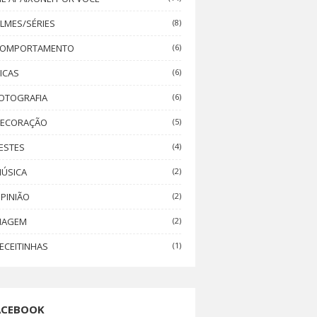
ILMES/SÉRIES
(8)
OMPORTAMENTO
(6)
ICAS
(6)
OTOGRAFIA
(6)
ECORAÇÃO
(5)
ESTES
(4)
ÚSICA
(2)
PINIÃO
(2)
IAGEM
(2)
ECEITINHAS
(1)
ACEBOOK