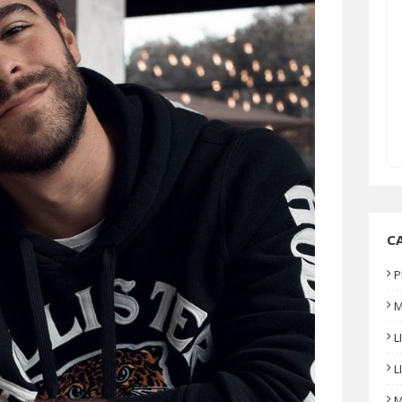
C
P
L
L
M