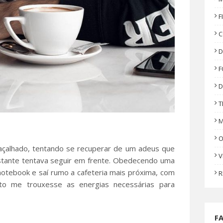
F
C
D
F
D
T
M
O
çalhado, tentando se recuperar de um adeus que
V
estante tentava seguir em frente. Obedecendo uma
notebook e saí rumo a cafeteria mais próxima, com
R
o me trouxesse as energias necessárias para
F